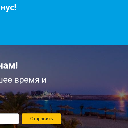
нус!
нам!
шее время и
Отправить