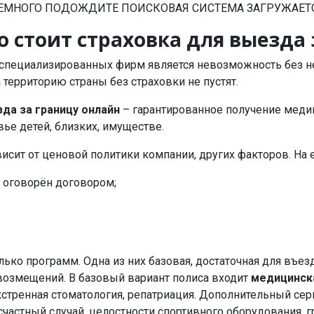
ЕМНОГО ПОДОЖДИТЕ ПОИСКОВАЯ СИСТЕМА ЗАГРУЖАЕТ
о стоит страховка для выезда
специализированных фирм является невозможность без нег
территорию страны без страховки не пустят.
зда за границу онлайн
– гарантированное получение меди
ье детей, близких, имуществе.
висит от ценовой политики компании, других факторов. На
 оговорён договором;
 программ. Одна из них базовая, достаточная для въезда
озмещений. В базовый вариант полиса входит
медицинска
кстренная стоматология, репатриация. Дополнительный сер
счастный случай, целостности спортивного оборудования, 