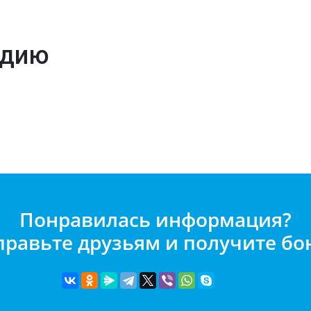
ндию
Понравилась информация?
правьте друзьям и получите бон