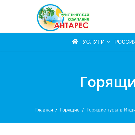
УСЛУГИ
РОССИ
Горящи
Главная
Горящие
Горящие туры в Инд