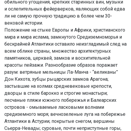
обильного угощения, крепких старинных вин, музыки
и ослепительных фейерверков, являющих собой едва
ли не самую прочную традицию в более чем 30-
вековой истории.
Положение на стыке Европы и Африки, христианского
мира и мира ислама, замкнутого Средиземноморья и
бескрайней Атлантики оставило неизгладимый след на
всем облике страны, множество архитектурных
памятников, церквей, замков и восхитительной
красоты пейзажи. Разнообразие образов поражает
разум: ветряные мельницы Ла-Манча - “великаны”
Дон Кихота; зубцы рыцарских замков Арагона;
застывшие на холмах средневековые крепости,
дворцы в стиле барокко и строгие монастыри;
песчаные пляжи южного побережья и Балеарских
островов - омываемые ласковыми волнами
средиземного моря; вечнозеленые луга на побережье
Атлантики в Астурии; покрытые снегом, вершины
Сьерра-Невады; суровые, почти неприступные горы,