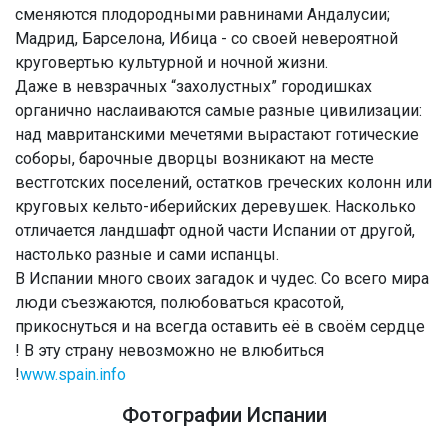
сменяются плодородными равнинами Андалусии;
Мадрид, Барселона, Ибица - со своей невероятной
круговертью культурной и ночной жизни.
Даже в невзрачных “захолустных” городишках
органично наслаиваются самые разные цивилизации:
над мавританскими мечетями вырастают готические
соборы, барочные дворцы возникают на месте
вестготских поселений, остатков греческих колонн или
круговых кельто-иберийских деревушек. Насколько
отличается ландшафт одной части Испании от другой,
настолько разные и сами испанцы.
В Испании много своих загадок и чудес. Со всего мира
люди съезжаются, полюбоваться красотой,
прикоснуться и на всегда оставить её в своём сердце
! В эту страну невозможно не влюбиться
!
www.spain.info
Фотографии Испании