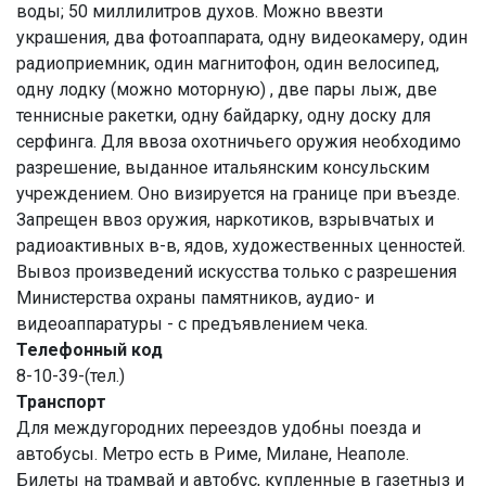
воды; 50 миллилитров духов. Можно ввезти
украшения, два фотоаппарата, одну видеокамеру, один
радиоприемник, один магнитофон, один велосипед,
одну лодку (можно моторную) , две пары лыж, две
теннисные ракетки, одну байдарку, одну доску для
серфинга. Для ввоза охотничьего оружия необходимо
разрешение, выданное итальянским консульским
учреждением. Оно визируется на границе при въезде.
Запрещен ввоз оружия, наркотиков, взрывчатых и
радиоактивных в-в, ядов, художественных ценностей.
Вывоз произведений искусства только с разрешения
Министерства охраны памятников, аудио- и
видеоаппаратуры - с предъявлением чека.
Телефонный код
8-10-39-(тел.)
Транспорт
Для междугородних переездов удобны поезда и
автобусы. Метро есть в Риме, Милане, Неаполе.
Билеты на трамвай и автобус, купленные в газетныз и