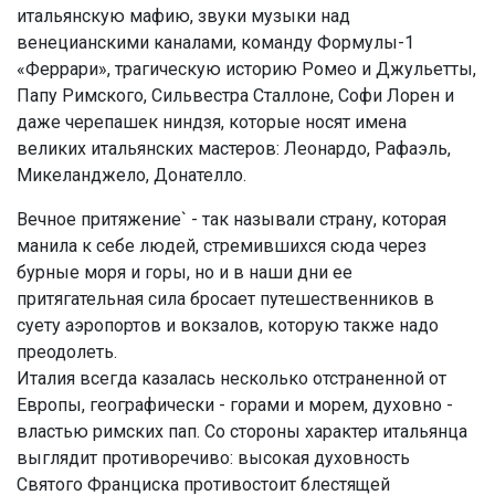
итальянскую мафию, звуки музыки над
венецианскими каналами, команду Формулы-1
«Феррари», трагическую историю Ромео и Джульетты,
Папу Римского, Сильвестра Сталлоне, Софи Лорен и
даже черепашек ниндзя, которые носят имена
великих итальянских мастеров: Леонардо, Рафаэль,
Микеланджело, Донателло.
Вечное притяжение` - так называли страну, которая
манила к себе людей, стремившихся сюда через
бурные моря и горы, но и в наши дни ее
притягательная сила бросает путешественников в
суету аэропортов и вокзалов, которую также надо
преодолеть.
Италия всегда казалась несколько отстраненной от
Европы, географически - горами и морем, духовно -
властью римских пап. Со стороны характер итальянца
выглядит противоречиво: высокая духовность
Cвятого Франциска противостоит блестящей